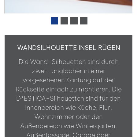
WANDSILHOUETTE INSEL RÜGEN
Die Wand-Silhouetten sind durch
zwei Langlöcher in einer
vorgesehenen Kantung auf der
Rückseite einfach zu montieren. Die
D*ESTICA-Silhouetten sind für den
Innenbereich wie Küche, Flur,
Wohnzimmer oder den
Außenbereich wie Wintergarten,
Außenfassade, Garage oder