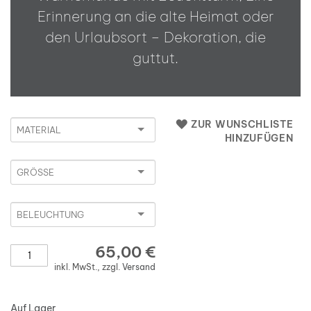
Erinnerung an die alte Heimat oder
den Urlaubsort – Dekoration, die
guttut.
Material
ZUR WUNSCHLISTE
HINZUFÜGEN
Größe
Beleuchtung
65,00 €
Anzahl
inkl. MwSt., zzgl.
Versand
Auf Lager