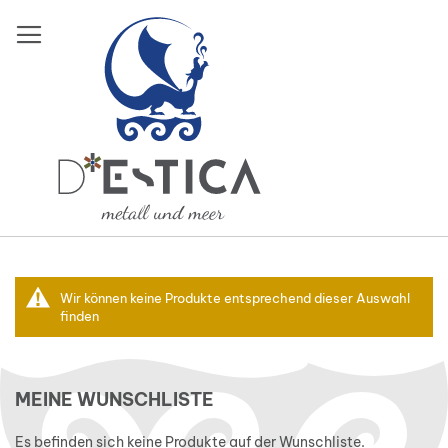
Direkt
zum
Inhalt
Gutscheine
Wir können keine Produkte entsprechend dieser Auswahl
finden
Mein Warenkorb
MEINE WUNSCHLISTE
Es befinden sich keine Produkte auf der Wunschliste.